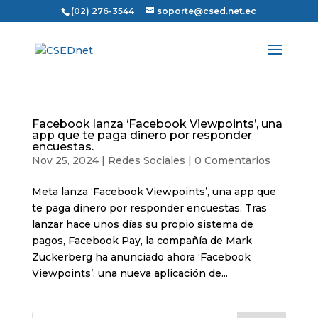
(02) 276-3544
soporte@csed.net.ec
Facebook lanza ‘Facebook Viewpoints’, una
app que te paga dinero por responder
encuestas.
Nov 25, 2024
|
Redes Sociales
|
0 Comentarios
Meta lanza ‘Facebook Viewpoints’, una app que
te paga dinero por responder encuestas. Tras
lanzar hace unos días su propio sistema de
pagos, Facebook Pay, la compañía de Mark
Zuckerberg ha anunciado ahora ‘Facebook
Viewpoints’, una nueva aplicación de...