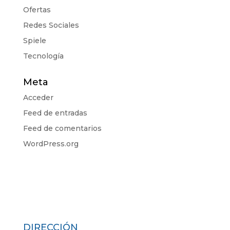
Ofertas
Redes Sociales
Spiele
Tecnología
Meta
Acceder
Feed de entradas
Feed de comentarios
WordPress.org
DIRECCIÓN