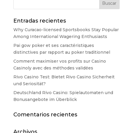
Entradas recientes
Why Curacao-licensed Sportsbooks Stay Popular
Among International Wagering Enthusiasts
Pai gow poker et ses caractéristiques
distinctives par rapport au poker traditionnel
Comment maximiser vos profits sur Casino
Casinoly avec des méthodes validées
Rivo Casino Test: Bietet Rivo Casino Sicherheit
und Seriosität?
Deutschland Rivo Casino: Spielautomaten und
Bonusangebote im Überblick
Comentarios recientes
Archivos