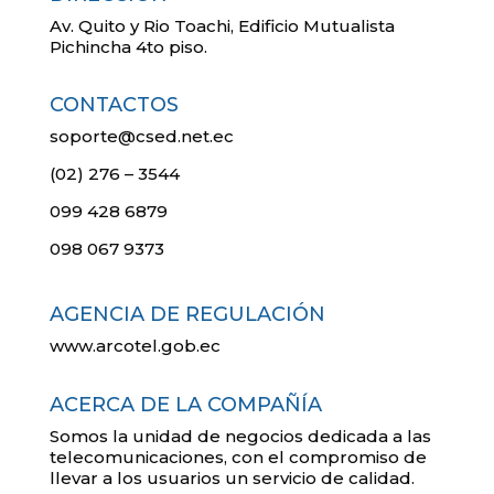
Av. Quito y Rio Toachi, Edificio Mutualista
Pichincha 4to piso.
CONTACTOS
soporte@csed.net.ec
(02) 276 – 3544
099 428 6879
098 067 9373
AGENCIA DE REGULACIÓN
www.arcotel.gob.ec
ACERCA DE LA COMPAÑÍA
Somos la unidad de negocios dedicada a las
telecomunicaciones, con el compromiso de
llevar a los usuarios un servicio de calidad.