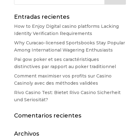
Entradas recientes
How to Enjoy Digital casino platforms Lacking
Identity Verification Requirements
Why Curacao-licensed Sportsbooks Stay Popular
Among International Wagering Enthusiasts
Pai gow poker et ses caractéristiques
distinctives par rapport au poker traditionnel
Comment maximiser vos profits sur Casino
Casinoly avec des méthodes validées
Rivo Casino Test: Bietet Rivo Casino Sicherheit
und Seriosität?
Comentarios recientes
Archivos