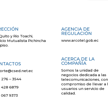
RECCIÓN
AGENCIA DE
REGULACIÓN
Quito y Rio Toachi,
www.arcotel.gob.ec
ficio Mutualista Pichincha
piso.
ACERCA DE LA
COMPAÑÍA
NTACTOS
Somos la unidad de
orte@csed.net.ec
negocios dedicada a las
) 276 – 3544
telecomunicaciones, con
compromiso de llevar a 
 428 6879
usuarios un servicio de
calidad.
 067 9373