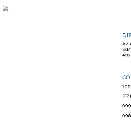
DI
Av. 
Edi
4to 
CO
sop
(02
099
098